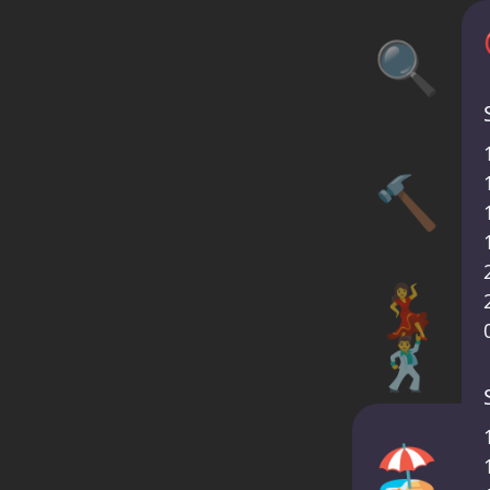
🔍
🔨
💃
🕺
🏖️