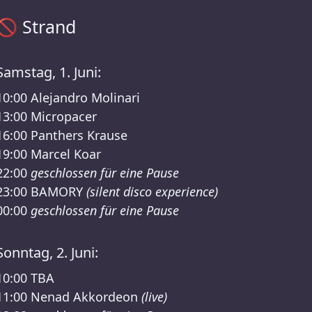
Sisyphos Strand Zeitplan – Sisyphos Friday 31 May 2024 Unt
🚫
Strand
Samstag, 1. Juni:
10:00
Alejandro Molinari
13:00
Micropacer
16:00
Panthers Krause
19:00
Marcel Koar
22:00
geschlossen für eine Pause
23:00
BAMORY
(silent disco experience)
00:00
geschlossen für eine Pause
Sonntag, 2. Juni:
10:00
TBA
11:00
Nenad Akkordeon
(live)