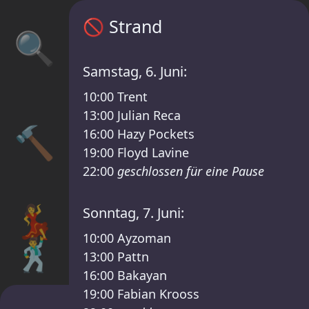
Sisyphos Strand Zeitplan – Sisyphos Kosmi
🚫
Strand
🔍
Samstag, 6. Juni:
10:00
Trent
13:00
Julian Reca
🔨
16:00
Hazy Pockets
19:00
Floyd Lavine
22:00
geschlossen für eine Pause
💃
Sonntag, 7. Juni:
10:00
Ayzoman
🕺
13:00
Pattn
16:00
Bakayan
19:00
Fabian Krooss