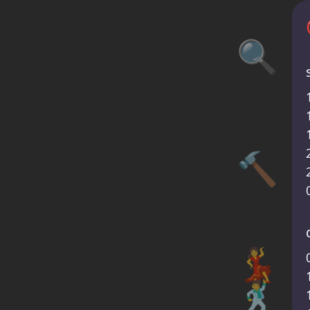
🔍
🔨
💃
🕺