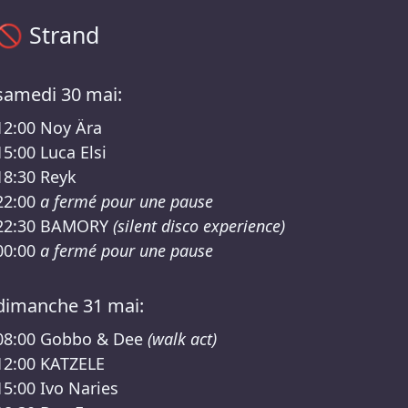
Programme Strand – Sisyphos Final Entasy Lineup
🚫
Strand
samedi 30 mai:
12:00
Noy Ära
15:00
Luca Elsi
18:30
Reyk
22:00
a fermé pour une pause
22:30
BAMORY
(silent disco experience)
00:00
a fermé pour une pause
dimanche 31 mai:
08:00
Gobbo & Dee
(walk act)
12:00
KATZELE
15:00
Ivo Naries