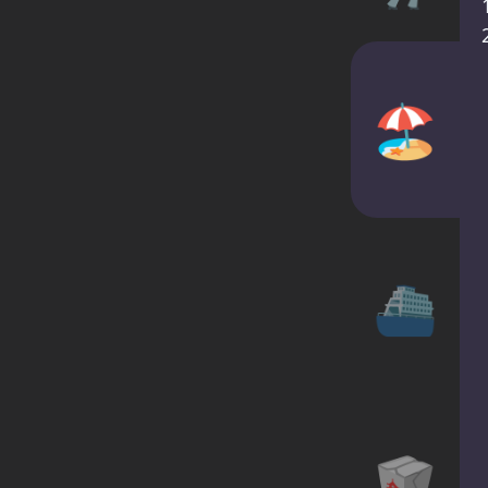
🏖️
⛴
🥡