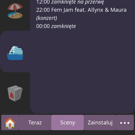
12:00
zamknięte na przerwę
🏖️
22:00
Fem Jam feat. Allynx & Maura
(konzert)
00:00
zamknięte
⛴
🥡
🏠
•••
Teraz
Sceny
Zainstaluj
Strona główna
O n