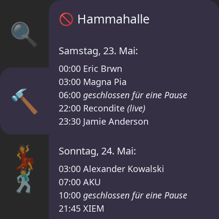
Sisyphos Hammahalle Zeitplan – Sisyphos P
🚫
Hammahalle
🔍
Samstag, 23. Mai:
00:00
Eric Brwn
03:00
Magna Pia
🔨
06:00
geschlossen für eine Pause
22:00
Recondite
(live)
23:30
Jamie Anderson
💃
Sonntag, 24. Mai:
03:00
Alexander Kowalski
🕺
07:00
AKU
10:00
geschlossen für eine Pause
21:45
XIEM