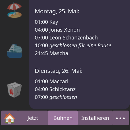
🏖️
Montag, 25. Mai:
01:00
Kay
04:00
Jonas Xenon
07:00
Leon Schanzenbach
⛴
10:00
geschlossen für eine Pause
21:45
Mascha
Dienstag, 26. Mai:
01:00
Maccari
🥡
04:00
Schicktanz
07:00
geschlossen
🏠
•••
Jetzt
Bühnen
Installieren
Startseite
Übe