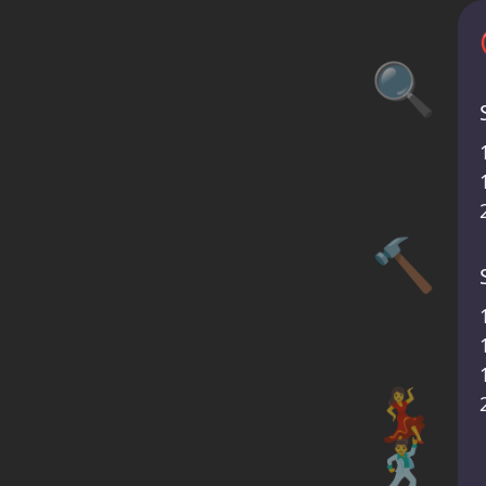
🔍
🔨
💃
🕺