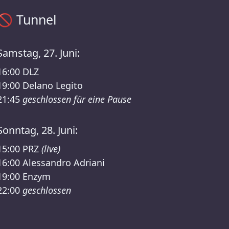
Sisyphos Tunnel Zeitplan – Sisyphos Welttraum Lineup
🚫
Tunnel
Samstag, 27. Juni:
16:00
DLZ
19:00
Delano Legito
21:45
geschlossen für eine Pause
Sonntag, 28. Juni:
15:00
PRZ
(live)
16:00
Alessandro Adriani
19:00
Enzym
22:00
geschlossen