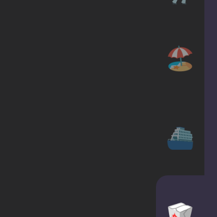
🏖️
⛴
🥡