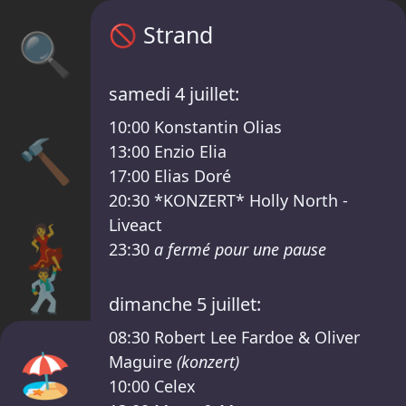
Programme Strand – Sisyphos Hot Duck Li
🚫
Strand
🔍
samedi 4 juillet:
10:00
Konstantin Olias
🔨
13:00
Enzio Elia
17:00
Elias Doré
20:30
*KONZERT* Holly North -
Liveact
💃
23:30
a fermé pour une pause
🕺
dimanche 5 juillet:
08:30
Robert Lee Fardoe & Oliver
🏖️
Maguire
(konzert)
10:00
Celex