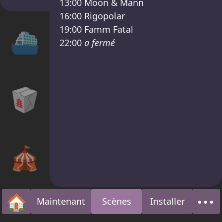
13:00
Moon & Mann
16:00
Rigopolar
19:00
Famm Fatal
⛴
22:00
a fermé
🥡
🎪
🏠
•••
Maintenant
Scènes
Installer
Accueil
À p