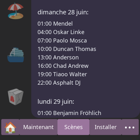
🏖️
dimanche 28 juin:
01:00
Mendel
04:00
Oskar Linke
07:00
Paolo Mosca
⛴
10:00
Duncan Thomas
13:00
Anderson
16:00
Chad Andrew
19:00
Tiaoo Walter
22:00
Asphalt DJ
🥡
lundi 29 juin:
01:00
Benjamin Fröhlich
04:00
Amelia Holt
🏠
•••
Maintenant
Scènes
Installer
07:00
Mark Gill
Accueil
À p
10:00
a fermé