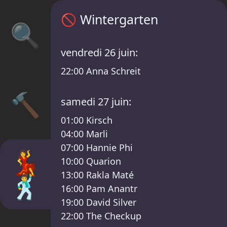
Programme Wintergarten – Sisyphos Weltt
🚫
Wintergarten
🔍
vendredi 26 juin:
22:00
Anna Schreit
🔨
samedi 27 juin:
01:00
Kirsch
04:00
Marli
07:00
Hannie Phi
💃
10:00
Quarion
13:00
Rakla Maté
🕺
16:00
Pam Anantr
19:00
David Silver
22:00
The Checkup